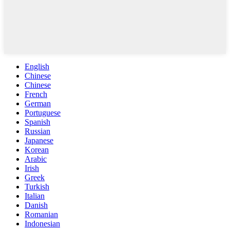
English
Chinese
Chinese
French
German
Portuguese
Spanish
Russian
Japanese
Korean
Arabic
Irish
Greek
Turkish
Italian
Danish
Romanian
Indonesian