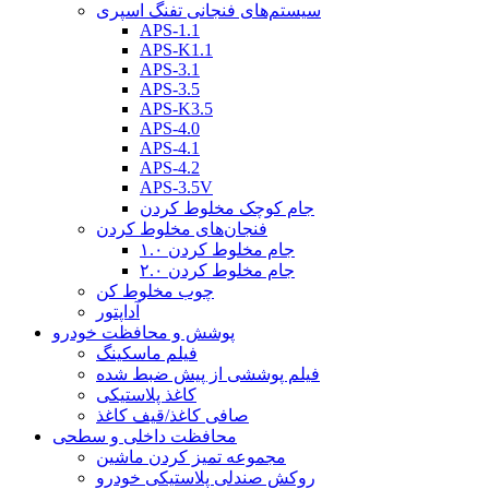
سیستم‌های فنجانی تفنگ اسپری
APS-1.1
APS-K1.1
APS-3.1
APS-3.5
APS-K3.5
APS-4.0
APS-4.1
APS-4.2
APS-3.5V
جام کوچک مخلوط کردن
فنجان‌های مخلوط کردن
جام مخلوط کردن ۱.۰
جام مخلوط کردن ۲.۰
چوب مخلوط کن
آداپتور
پوشش و محافظت خودرو
فیلم ماسکینگ
فیلم پوششی از پیش ضبط شده
کاغذ پلاستیکی
صافی کاغذ/قیف کاغذ
محافظت داخلی و سطحی
مجموعه تمیز کردن ماشین
روکش صندلی پلاستیکی خودرو