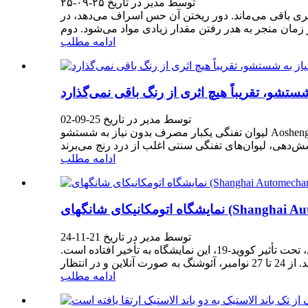
توسط مدیر در تاریخ ۲۵-۰۹-۲۵
ری باقی می‌ماند. دور ریختن آن حس اسراف می‌دهد، در
ادامه مطلب
شو، تقریباً هیچ اثری از رنگ باقی نمی‌گذارد
توسط مدیر در تاریخ 25-09-02
لیوان تفنگی یکبار مصرف بدون نیاز به شستشو Aosheng، با طراحی نوآورانه لیوان داخلی خود، مشکل دیرینه صنعت یعنی باقی ماندن بیش از حد رنگ در لیوان‌های تفنگی سنتی را حل کرده و
ادامه مطلب
توسط مدیر در تاریخ 21-11-24
طبق برنامه اولیه، شرکت پلاستیک چینگدائو آئوشنگ از 24 تا 27 نوامبر در نمایشگاه اتومکانیکا شانگهای شرکت خواهد کرد. با این حال، تحت تأثیر کووید-19، این نمایشگاه به تأخیر افتاده است.
ادامه مطلب