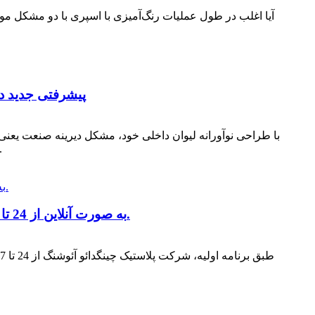
آیا اغلب در طول عملیات رنگ‌آمیزی با اسپری با دو مشکل م
پیشرفتی جدید در
تحولی کاملاً جدید در عملیات پو
نمایشگاه اتومکانیکای شانگهای (Shanghai Automechanika EXHIBITION) به صورت آنلاین از 24 تا 27 نوامبر برگزار خواهد شد.