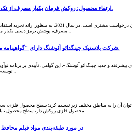
ارتقاء محصول: روکش فرمان یکبار مصرف از تک باند الاستیک به دو باند الاستیک ارتقا یافته است.
قدرت نوآوری چینگدائو آئوشنگ، بهبود مستمر برای برآوردن در
مصرف، پوشش ترمز دستی یکبار مصرف و پوشش دنده یکبار مصرف را بهبود بخشیده است...
شرکت پلاستیک چینگدائو آئوشنگ دارای "گواهینامه ملی شرکت فناوری پیشرفته و جدید" چین است.
پیشرفته و جدید چینگدائو آئوشنگ». این گواهی، تأییدی بر برنامه نو
توسعه این شرکت است. از زمان ساخت چینگدائو آئوشنگ برای...
می توان آن را به مناطق مختلف زیر تقسیم کرد: سطح محصول فلزی،
محصول فلزی روکش دار، سطح محصول تابلو، خودرو سطح محصول، سطح محصول، سطح محصول...
تولیدکنندگان فیلم محافظ PET در مورد طبقه‌بندی مواد فی