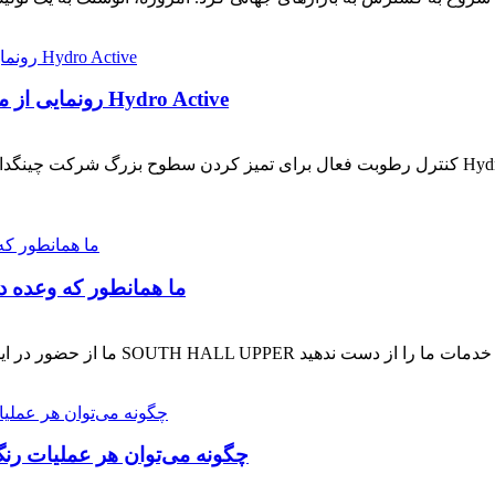
رونمایی از محصول جدید | فیلم ماسک ضد آب و قابل تنفس Hydro Active
کنترل رطوبت فعال برای تمیز کردن سطوح بزرگ شرکت چینگدائو آئوشنگ مفتخر است فیلم ماسک ضد آ
نمایشگاه SEMA 2025: ما همانطور 
چگونه می‌توان هر عملیات رنگ‌