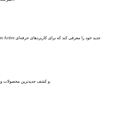
ما از حضور در این رویداد هیجان‌زده‌ایم! فرصت بازدید از غرفه ما واقع در SOUTH HALL UPPER و کشف جدیدترین محصولات و خدمات ما را از دست ندهید.