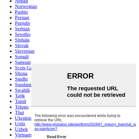
Nepali
Norwegian
Pashto
Persian
Punjabi
Serbian
Sesotho
Sinhala
Slovak
Slovenian
Somali
Samoan
Scots Gaelic
Shona
Sindhi
Sundanese
Swahili
Tajik
Tamil
Telugu
Thai
Ukrainian
Urdu
Uzbek
Vietnamese