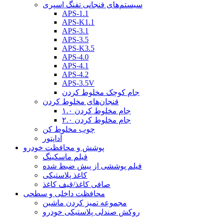
سیستم‌های فنجانی تفنگ اسپری
APS-1.1
APS-K1.1
APS-3.1
APS-3.5
APS-K3.5
APS-4.0
APS-4.1
APS-4.2
APS-3.5V
جام کوچک مخلوط کردن
فنجان‌های مخلوط کردن
جام مخلوط کردن ۱.۰
جام مخلوط کردن ۲.۰
چوب مخلوط کن
آداپتور
پوشش و محافظت خودرو
فیلم ماسکینگ
فیلم پوششی از پیش ضبط شده
کاغذ پلاستیکی
صافی کاغذ/قیف کاغذ
محافظت داخلی و سطحی
مجموعه تمیز کردن ماشین
روکش صندلی پلاستیکی خودرو