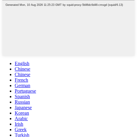
English
Chinese
Chinese
French
German
Portuguese
Spanish
Russian
Japanese
Korean
Arabic
Irish
Greek
Turkish