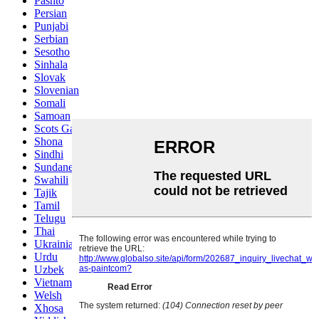
Pashto
Persian
Punjabi
Serbian
Sesotho
Sinhala
Slovak
Slovenian
Somali
Samoan
Scots Gaelic
Shona
Sindhi
Sundanese
Swahili
Tajik
Tamil
Telugu
Thai
Ukrainian
Urdu
Uzbek
Vietnamese
Welsh
Xhosa