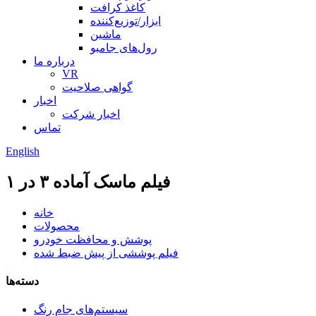
کاغذ کرافت
ابزار/توزیع‌کننده
ماشین
رول‌های جامبو
درباره ما
VR
گواهی صلاحیت
اخبار
اخبار شرکت
تماس
English
فیلم ماسک آماده ۳ در ۱
خانه
محصولات
پوشش و محافظت خودرو
فیلم پوششی از پیش ضبط شده
دسته‌ها
سیستم‌های جام رنگ