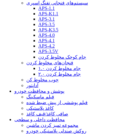
سیستم‌های فنجانی تفنگ اسپری
APS-1.1
APS-K1.1
APS-3.1
APS-3.5
APS-K3.5
APS-4.0
APS-4.1
APS-4.2
APS-3.5V
جام کوچک مخلوط کردن
فنجان‌های مخلوط کردن
جام مخلوط کردن ۱.۰
جام مخلوط کردن ۲.۰
چوب مخلوط کن
آداپتور
پوشش و محافظت خودرو
فیلم ماسکینگ
فیلم پوششی از پیش ضبط شده
کاغذ پلاستیکی
صافی کاغذ/قیف کاغذ
محافظت داخلی و سطحی
مجموعه تمیز کردن ماشین
روکش صندلی پلاستیکی خودرو