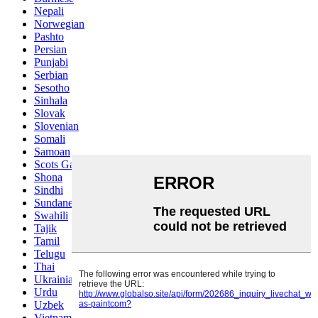
Nepali
Norwegian
Pashto
Persian
Punjabi
Serbian
Sesotho
Sinhala
Slovak
Slovenian
Somali
Samoan
Scots Gaelic
Shona
Sindhi
Sundanese
Swahili
Tajik
Tamil
Telugu
Thai
Ukrainian
Urdu
Uzbek
Vietnamese