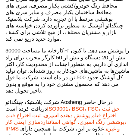
محافظ رنگ خودرو/کشتی یکبار مصرف، سری های
محافظ ساختمان یکبار مصرف و سایر سری های
پوششی مرتبط با آن تجربه دارد. شرکت پلاستیک
چینگدائو آئوشنگ به منظور برآورده کردن خواسته های
بازار و مشتریان مختلف، از هیچ تلاشی برای کشف
موارد جدید دریغ نمی کند.
کارخانه ما مساحت 30000㎡ را پوشش می دهد. تا کنون
بیش از 20 دستگاه و بیش از 50 کارگر مجرب برای راه
اندازی آن داریم. به منظور اجتناب از محدودیت کار، اکثر
ماشین‌ها به ماشین‌های خودکار به روز شده‌اند. توان تولید
کل آوشنگ حدود 500 تن در ماه است. شرکت ما قول
می دهد که محصول مشتری خود را به موقع و بدون
تاخیر تحویل دهد.
شرکت پلاستیک چینگدائو Aosheng در حال حاضر
ISO9001، BSCI، FSC، حق ثبت
دریافت کرده است
اختراع فیلم پوشش دهنده اسپری، ثبت اختراع فیلم
پوششی رنگ اسپری، گواهی استانداردسازی ایمنی کار،
IPMS و غیره.
علاوه بر این، شرکت ما همچنین دارای