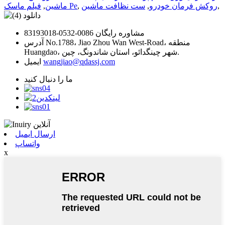
,
روکش فرمان خودرو
,
ست نظافت ماشین
,
فیلم ماسک Pe
ماشین
,
مشاوره رایگان
0086-0532-83193018
No.1788، Jiao Zhou Wan West-Road، منطقه
آدرس
Huangdao، شهر چینگدائو، استان شاندونگ، چین.
wangjiao@qdassj.com
ایمیل
ما را دنبال کنید
ارسال ایمیل
واتساپ
x