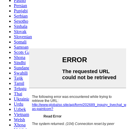
Pashto
Persian
Punjabi
Serbian
Sesotho
Sinhala
Slovak
Slovenian
Somali
Samoan
Scots Gaelic
Shona
Sindhi
Sundanese
Swahili
Tajik
Tamil
Telugu
Thai
Ukrainian
Urdu
Uzbek
Vietnamese
Welsh
Xhosa