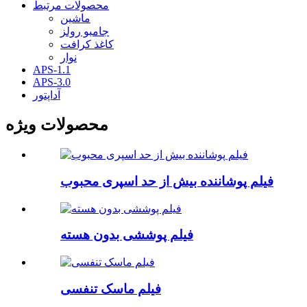
محصولات مرتبط
ماشین
جامبو رولز
کاغذ کرافت
نوار
APS-1.1
APS-3.0
آداپتور
محصولات ویژه
فیلم پوشاننده بیش از حد اسپری محبوب
فیلم پوششی بدون هسته
فیلم ماسک تنفسی