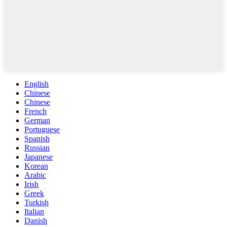
English
Chinese
Chinese
French
German
Portuguese
Spanish
Russian
Japanese
Korean
Arabic
Irish
Greek
Turkish
Italian
Danish