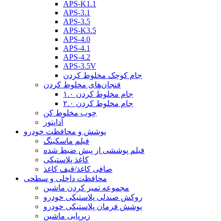
APS-K1.1
APS-3.1
APS-3.5
APS-K3.5
APS-4.0
APS-4.1
APS-4.2
APS-3.5V
جام کوچک مخلوط کردن
فنجان‌های مخلوط کردن
جام مخلوط کردن ۱.۰
جام مخلوط کردن ۲.۰
چوب مخلوط کن
آداپتور
پوشش و محافظت خودرو
فیلم ماسکینگ
فیلم پوششی از پیش ضبط شده
کاغذ پلاستیکی
صافی کاغذ/قیف کاغذ
محافظت داخلی و سطحی
مجموعه تمیز کردن ماشین
روکش صندلی پلاستیکی خودرو
پوشش فرمان پلاستیکی خودرو
زیرپایی ماشین